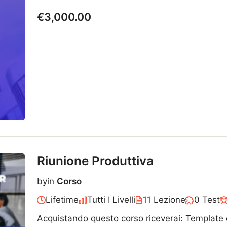
€3,000.00
Riunione Produttiva
by
in
Corso
Lifetime
Tutti I Livelli
11 Lezione
0 Test
Acquistando questo corso riceverai: Template c