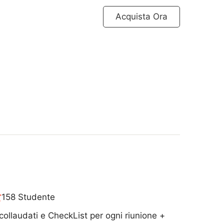
Acquista Ora
158 Studente
ollaudati e CheckList per ogni riunione +