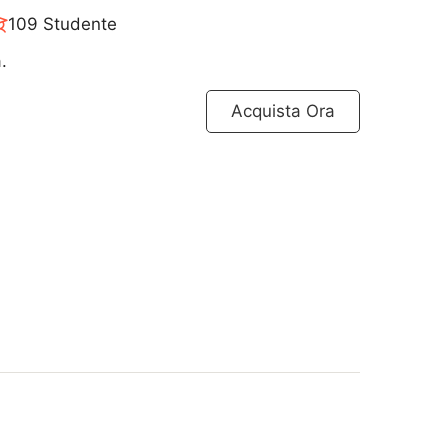
109 Studente
.
Acquista Ora