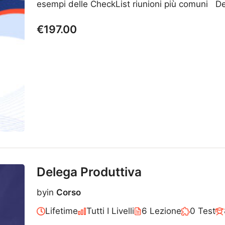
esempi delle CheckList riunioni più comuni De
€197.00
Delega Produttiva
by
in
Corso
Lifetime
Tutti I Livelli
6 Lezione
0 Test