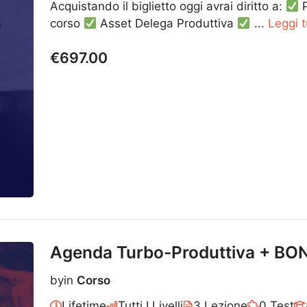
Acquistando il biglietto oggi avrai diritto a:
P
corso
Asset Delega Produttiva
...
Leggi t
€697.00
Agenda Turbo-Produttiva + BO
by
in
Corso
Lifetime
Tutti I Livelli
3 Lezione
0 Test