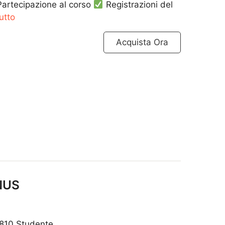
artecipazione al corso
Registrazioni del
utto
Acquista Ora
NUS
810 Studente